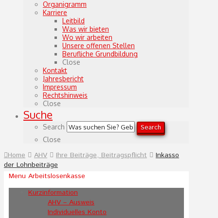
Organigramm
Karriere
Leitbild
Was wir bieten
Wo wir arbeiten
Unsere offenen Stellen
Berufliche Grundbildung
Close
Kontakt
Jahresbericht
Impressum
Rechtshinweis
Close
Suche
Search
Search
Close
Home
AHV
Ihre Beiträge, Beitragspflicht
Inkasso
der Lohnbeiträge
Menu Arbeitslosenkasse
Kurzinformation
AHV – Ausweis
Individuelles Konto