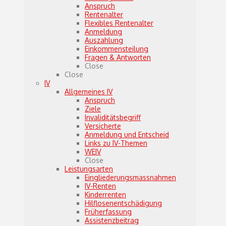
Anspruch
Rentenalter
Flexibles Rentenalter
Anmeldung
Auszahlung
Einkommensteilung
Fragen & Antworten
Close
Close
IV
Allgemeines IV
Anspruch
Ziele
Invaliditätsbegriff
Versicherte
Anmeldung und Entscheid
Links zu IV-Themen
WEIV
Close
Leistungsarten
Eingliederungsmassnahmen
IV-Renten
Kinderrenten
Hilflosenentschädigung
Früherfassung
Assistenzbeitrag