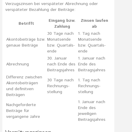
Verzugszinsen bei verspäteter Abrechnung oder
verspäteter Bezahlung der Beiträge:
Eingang bzw.
Zinsen laufen
Betrifft
Zahlung
ab
30 Tage nach
1. Tag nach
Akonto­beiträge bzw.
Monats­ende
Monats­ende
genaue Beiträge
bzw. Quartals­
bzw. Quartals­
ende
ende
30. Januar
1. Januar nach
Abrechnung
nach Ende des
Ende des
Beitrags­jahres
Beitrags­jahres
Differenz zwischen
30 Tage nach
1. Tag nach
Akonto­beiträgen
Rechnungs­
Rechnungs­
und definitven
stellung
stellung
Beiträgen
1. Januar nach
Nachgeforderte
Ende des
Beiträge für
jeweiligen
vergangene Jahre
Beitragsjahres