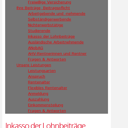
Freiwillige Versicherung
Ihre Beiträge, Beitragspflicht
Arbeitgebende und -nehmende
Selbständigerwerbende
Nichterwerbstätige
Studierende
Inkasso der Lohnbeiträge
Ausländische Arbeitnehmende
ANobAG
AHV-Rentnerinnen und Rentner
Fragen & Antworten
Unsere Leistungen
Leistungsarten
Anspruch
Rentenalter
Flexibles Rentenalter
Anmeldung
Auszahlung
Einkommensteilung
Fragen & Antworten
Inkasso der Lohnbeiträge