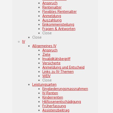
Anspruch
Rentenalter
Flexibles Rentenalter
Anmeldung
Auszahlung
Einkommensteilung
Fragen & Antworten
Close
Close
IV
Allgemeines IV
Anspruch
Ziele
Invaliditätsbegriff
Versicherte
Anmeldung und Entscheid
Links zu IV-Themen
WEIV
Close
Leistungsarten
Eingliederungsmassnahmen
IV-Renten
Kinderrenten
Hilflosenentschädigung
Früherfassung
Assistenzbeitrag