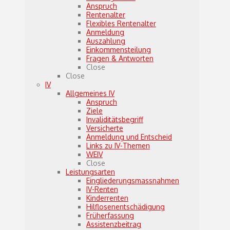
Anspruch
Rentenalter
Flexibles Rentenalter
Anmeldung
Auszahlung
Einkommensteilung
Fragen & Antworten
Close
Close
IV
Allgemeines IV
Anspruch
Ziele
Invaliditätsbegriff
Versicherte
Anmeldung und Entscheid
Links zu IV-Themen
WEIV
Close
Leistungsarten
Eingliederungsmassnahmen
IV-Renten
Kinderrenten
Hilflosenentschädigung
Früherfassung
Assistenzbeitrag