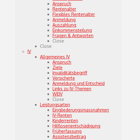
Anspruch
Rentenalter
Flexibles Rentenalter
Anmeldung
Auszahlung
Einkommensteilung
Fragen & Antworten
Close
Close
IV
Allgemeines IV
Anspruch
Ziele
Invaliditätsbegriff
Versicherte
Anmeldung und Entscheid
Links zu IV-Themen
WEIV
Close
Leistungsarten
Eingliederungsmassnahmen
IV-Renten
Kinderrenten
Hilflosenentschädigung
Früherfassung
Assistenzbeitrag