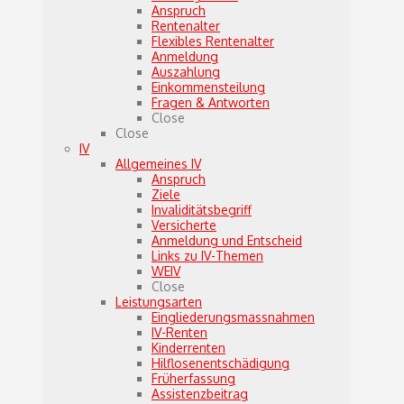
Anspruch
Rentenalter
Flexibles Rentenalter
Anmeldung
Auszahlung
Einkommensteilung
Fragen & Antworten
Close
Close
IV
Allgemeines IV
Anspruch
Ziele
Invaliditätsbegriff
Versicherte
Anmeldung und Entscheid
Links zu IV-Themen
WEIV
Close
Leistungsarten
Eingliederungsmassnahmen
IV-Renten
Kinderrenten
Hilflosenentschädigung
Früherfassung
Assistenzbeitrag